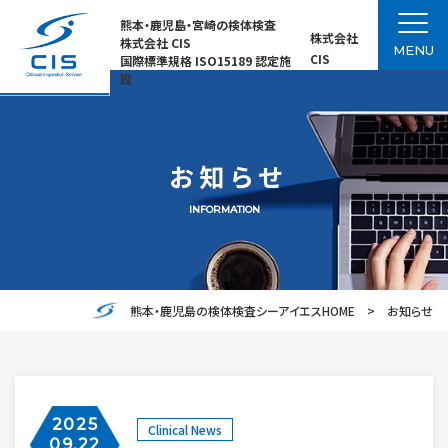
熊本・鹿児島・宮崎の検体検査
株式会社
株式会社 CIS
MENU
CIS
国際標準規格 ISO15189 認定施
設
お知らせ
INFORMATION
熊本・鹿児島の検体検査シーアイエスHOME
お知らせ
2025
Clinical News
09.22