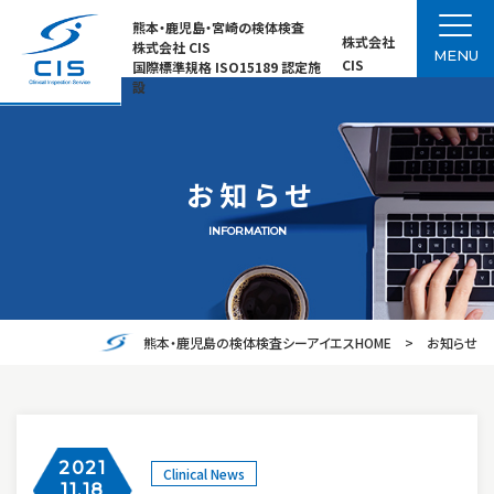
熊本・鹿児島・宮崎の検体検査
株式会社
株式会社 CIS
MENU
CIS
国際標準規格 ISO15189 認定施
設
お知らせ
INFORMATION
熊本・鹿児島の検体検査シーアイエスHOME
お知らせ
2021
Clinical News
11.18