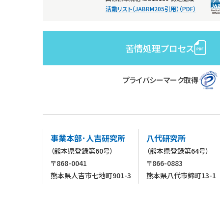
活動リスト（JABRM205引用）（PDF）
苦情処理プロセス
プライバシーマーク取得
事業本部･人吉研究所
八代研究所
（熊本県登録第60号）
（熊本県登録第64号）
〒868-0041
〒866-0883
熊本県人吉市七地町901-3
熊本県八代市錦町13-1
TEL 0966-24-8127（代）
TEL 0965-33-1959
FAX 0966-24-3423
FAX 0965-33-2091