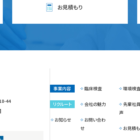
お見積もり
事業内容
臨床検査
環境検
-44
リクルート
会社の魅力
先輩社
1
声
お知らせ
お問い合わ
せ
お見積も