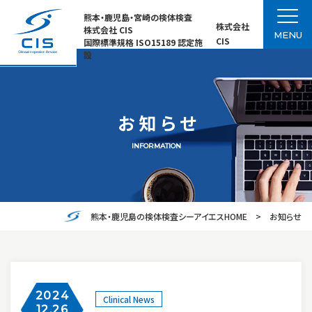
熊本・鹿児島・宮崎の検体検査
株式会社
株式会社 CIS
MENU
CIS
国際標準規格 ISO15189 認定施
設
お知らせ
INFORMATION
熊本・鹿児島の検体検査シーアイエスHOME
お知らせ
2024
Clinical News
12.26